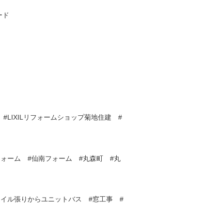
ード
#LIXILリフォームショップ菊地住建 #
フォーム #仙南フォーム #丸森町 #丸
タイル張りからユニットバス #窓工事 #