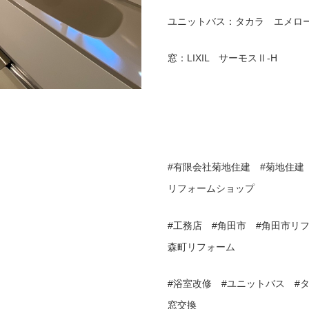
ユニットバス：タカラ エメロ
窓：LIXIL サーモスⅡ-H
#有限会社菊地住建 #菊地住建 
リフォームショップ
#工務店 #角田市 #角田市リ
森町リフォーム
#浴室改修 #ユニットバス #
窓交換